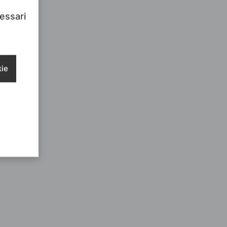
cessari
kie