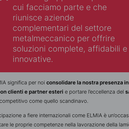
cui facciamo parte e che
riunisce aziende
complementari del settore
metalmeccanico per offrire
soluzioni complete, affidabili e
innovative.
IA significa per noi
consolidare la nostra presenza in
on clienti e partner esteri
e portare l’eccellenza del
s
 competitivo come quello scandinavo.
tecipazione a fiere internazionali come ELMIA è un’occa
tare le proprie competenze nella lavorazione della lami