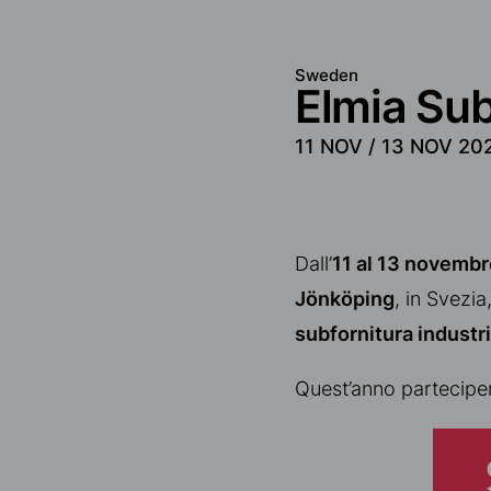
Sweden
Elmia Su
11 NOV /
13 NOV 20
Dall’
11 al 13 novemb
Jönköping
, in Svezi
subfornitura industr
Quest’anno partecipe