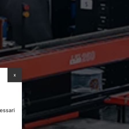
x
cessari