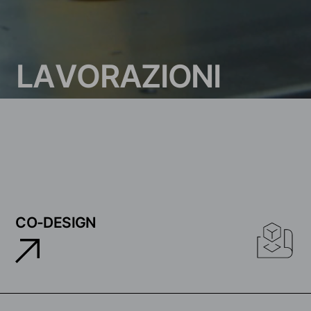
L
A
V
O
R
A
Z
I
O
N
I
CO-DESIGN