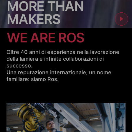
M
O
R
E
T
H
A
N
M
A
K
E
R
S
Oltre 40 anni di esperienza nella lavorazione
della lamiera e infinite collaborazioni di
successo.
Una reputazione internazionale, un nome
familiare: siamo Ros.