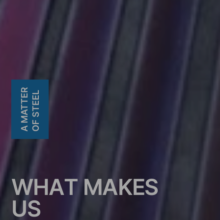
A MATTER
OF STEEL
W
H
A
T
M
A
K
E
S
U
S