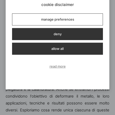
cookie disclaimer
manage preferences
deny
Piegatura e calandratura della lamiera:
lavorazioni a confronto
allow all
Piegatura e Calandratura della
lamiera: cosa fa la differenza?
read more
Nel vasto mondo della lavorazione dei metalli, due
tecniche si distinguono per la loro capacità di trasformare
semplici lamiere in componenti complessi e funzionali: la
piegatura e la calandratura. Anche se entrambi i processi
condividono l'obiettivo di deformare il metallo, le loro
applicazioni, tecniche e risultati possono essere molto
diversi. Esploriamo cosa rende unica ciascuna di queste