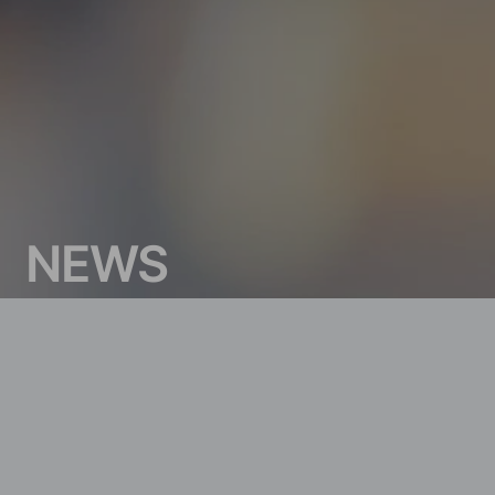
N
E
W
S