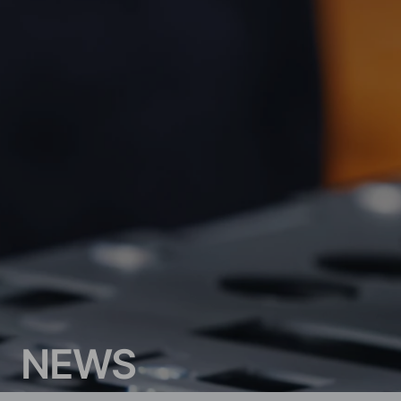
N
E
W
S