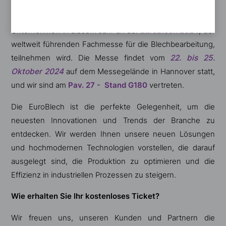
Wir freuen uns, Ihnen mitteilen zu können, dass unser
Unternehmen in diesem Jahr an der
EuroBlech 2024
, der
weltweit führenden Fachmesse für die Blechbearbeitung,
teilnehmen wird. Die Messe findet vom
22. bis 25.
Oktober 2024
auf dem Messegelände in Hannover statt,
und wir sind am
Pav. 27 - Stand G180
vertreten.
Die EuroBlech ist die perfekte Gelegenheit, um die
neuesten Innovationen und Trends der Branche zu
entdecken. Wir werden Ihnen unsere neuen Lösungen
und hochmodernen Technologien vorstellen, die darauf
ausgelegt sind, die Produktion zu optimieren und die
Effizienz in industriellen Prozessen zu steigern.
Wie erhalten Sie Ihr kostenloses Ticket?
Wir freuen uns, unseren Kunden und Partnern die