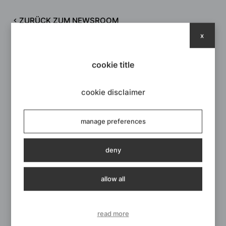
ZURÜCK ZUM NEWSROOM
x
cookie title
cookie disclaimer
manage preferences
deny
Hannover
EuroBlech - Hannover
allow all
22 OCT /
25 OCT 2024
Unser Unternehmen auf der EuroBlech 2024: Besuchen
read more
Sie uns am Pav. 27 - Stand G180!