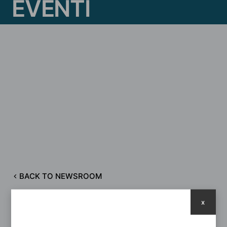
E
V
E
N
T
I
BACK TO NEWSROOM
x