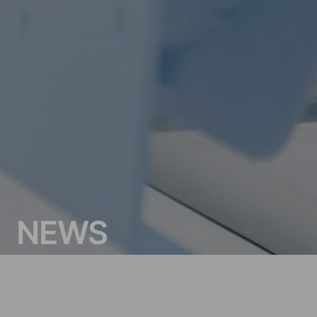
N
E
W
S