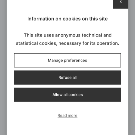
x
Information on cookies on this site
This site uses anonymous technical and
statistical cookies, necessary for its operation.
Manage preferences
Refuse all
Verniciatura a polvere: tecnologia ed
innovazione
Verniciatura a polvere epossidica:
Allow all cookies
cos’è?
La verniciatura a polvere epossidica rappresenta una delle
Read more
soluzioni più avanzate nel campo delle finiture industriali.
Questa tecnologia innovativa utilizza polveri finemente